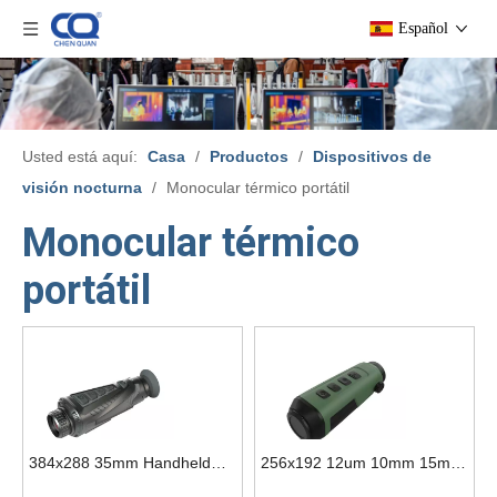
Español
Usted está aquí:
Casa
/
Productos
/
Dispositivos de
visión nocturna
/
Monocular térmico portátil
Monocular térmico
portátil
384x288 35mm Handheld
256x192 12um 10mm 15mm
Outdoor Single Lens
IP67 Monocular de visión