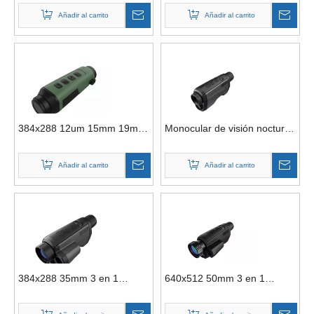
Infrarrojo Night Vision Scope
nocturna térmica portátil
Añadir al carrito
Añadir al carrito
Monocular térmico para caza
384x288 12um 15mm 19mm
Monocular de visión nocturna
25mm IP67 Grabación de
térmica de fusión de imagen
video portátil Monocular de
portátil 2 en 1 de 384x288
Añadir al carrito
Añadir al carrito
imagen térmica con Wifi para
35mm 2 en 1
senderismo
384x288 35mm 3 en 1
640x512 50mm 3 en 1
Imagen portátil Fusión
Cámara monocular térmica
Cámara termográfica
de pista de punto caliente de