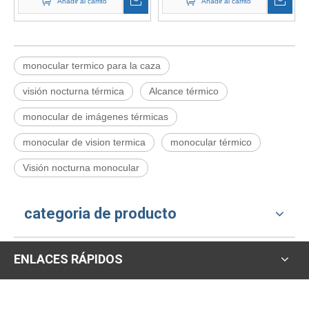
Añadir al carrito
Añadir al carrito
infrarroja Visor de rango de
Image Fusion de mano con
visión Cámara monocular
telémetro de 600 m
monocular termico para la caza
visión nocturna térmica
Alcance térmico
monocular de imágenes térmicas
monocular de vision termica
monocular térmico
Visión nocturna monocular
categoria de producto
ENLACES RÁPIDOS
CATEGORIA DE PRODUCTO