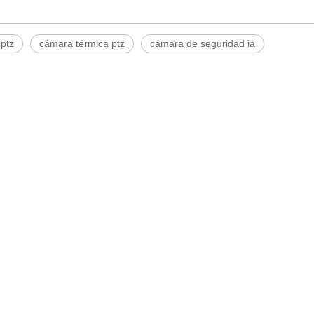
ptz
cámara térmica ptz
cámara de seguridad ia