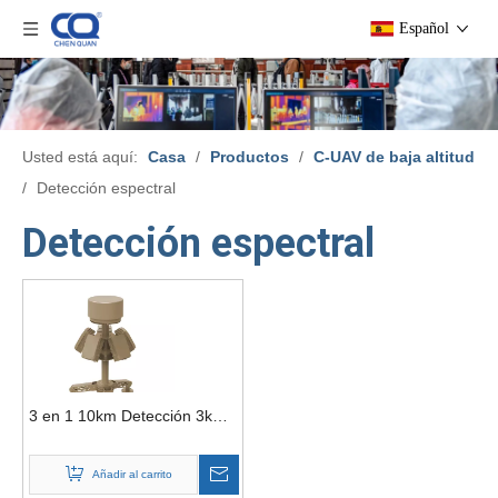
Español
Usted está aquí:
Casa
/
Productos
/
C-UAV de baja altitud
/
Detección espectral
Detección espectral
3 en 1 10km Detección 3km
Jammer 3km Parodia
Sistema Anti Drone Fijo
Añadir al carrito