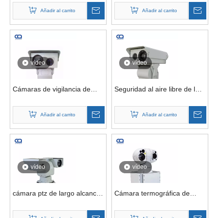
para operaciones de buques
fronteriza de 20 km Cámara
Añadir al carrito
Añadir al carrito
de vigilancia costera
de plataformas de imágenes
anticorrosión
térmicas MWIR infrarrojas de
onda media
vídeo
vídeo
Cámaras de vigilancia de
Seguridad al aire libre de la
largo alcance de
cámara de la toma de
identificación positiva de
imágenes térmica de la
Añadir al carrito
Añadir al carrito
detección de amenazas de
cámara PTZ de larga
40 km para seguridad
distancia del 18km para la
perimetral
defensa fronteriza
vídeo
vídeo
cámara ptz de largo alcance
Cámara termográfica de
con imágenes térmicas para
seguridad perimetral EO IR
vigilancia diurna y nocturna
con conexión de radar