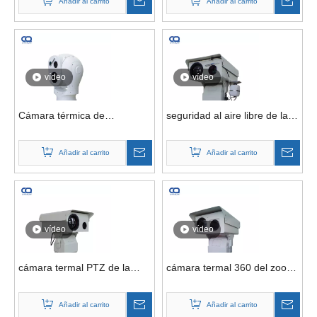
Añadir al carrito
Añadir al carrito
para todo clima
vídeo
vídeo
Cámara térmica de
seguridad al aire libre de la
imágenes infrarrojas de
cámara de la cámara termal
defensa de seguridad
de Lwir 640X512 PTZ de la
Añadir al carrito
Añadir al carrito
fronteriza de detección de
detección de la frontera
intrusos de largo alcance de
dominante de los 20km
360 ​​grados
vídeo
vídeo
cámara termal PTZ de la
cámara termal 360 del zoom
seguridad de la nave
PTZ del sistema de vigilancia
montada en la torre de los
de la supervisión de la gama
Añadir al carrito
Añadir al carrito
20km para la vigilancia del
amplia de los 30km