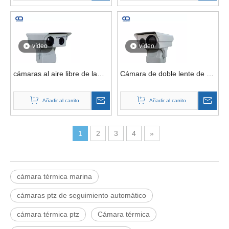
puerto
vídeo
vídeo
cámaras al aire libre de la
Cámara de doble lente de 16
gama larga de la cámara de
km PTZ 360 Cámaras de
la toma de imágenes térmica
seguridad de visión nocturna
Añadir al carrito
Añadir al carrito
de la vigilancia de la frontera
de seguimiento de objetivos
del día de los 25km
panorámicos para minería
1
2
3
4
»
cámara térmica marina
cámaras ptz de seguimiento automático
cámara térmica ptz
Cámara térmica