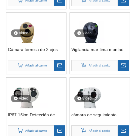
Añadir al carrito
Añadir al carrito
para vehículo de superficie
montaje Usv, monitoreo
no tripulado
remoto ambiental, recipiente
de seguridad
vídeo
vídeo
Cámara térmica de 2 ejes de
Vigilancia marítima montada
red PTZ de rescate 360 ​​
en barco Cámara de visión
montada en barco marino
térmica de seguimiento
Añadir al carrito
Añadir al carrito
con reconocimiento de
automático PTZ de 2 ejes
barcos de 20km con palanca
con estabilización
de mando
giroscópica
vídeo
vídeo
IP67 15km Detección de
cámara de seguimiento
intrusión en barcos Sistema
automático termal del zoom
polizón Vigilancia Gyro
de la inclinación de la
Añadir al carrito
Añadir al carrito
Cámara de imágenes
panorámica de la búsqueda