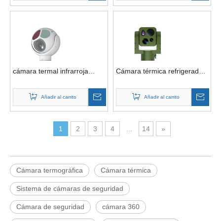
térmicas marinas multisensor
y del rescate marinos del
girocompás de la detección
de la nave del 12km
cámara termal infrarroja
Cámara térmica refrigerada
autónoma del robot 2 del
por Eo/IR gran angular
bombero de 640X512 45m m
multiespectral montada en
Añadir al carrito
Añadir al carrito
barco marino de 2 ejes
1
2
3
4
...
14
»
Cámara termográfica
Cámara térmica
Sistema de cámaras de seguridad
Cámara de seguridad
cámara 360