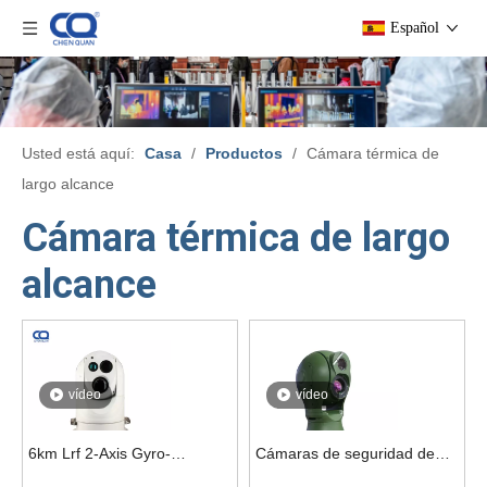
Español
Usted está aquí:
Casa
/
Productos
/
Cámara térmica de
largo alcance
Cámara térmica de largo
alcance
vídeo
vídeo
6km Lrf 2-Axis Gyro-
Cámaras de seguridad de
Stabilization Seguimiento de
videovigilancia nocturna