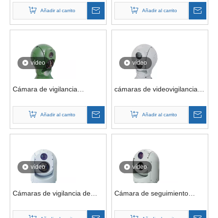
barcos Cámara PTZ marina
térmica de alta resolución
Añadir al carrito
Añadir al carrito
térmica de visión nocturna
estabilizada con imagen
giroscópica de 2 ejes
montada en barco de 35 km
vídeo
vídeo
Cámara de vigilancia
cámaras de videovigilancia
infrarroja térmica PTZ de
estables de la toma de
seguridad de largo alcance
imágenes térmica 360 PTZ
Añadir al carrito
Añadir al carrito
con giroscopio de 2 ejes de
del girocompás marítimo de
rescate de embarcaciones
la seguridad de la nave de
de 23 km
los 20km
vídeo
vídeo
Cámaras de vigilancia de
Cámara de seguimiento
vídeo de visión nocturna con
automático con zoom,
lente térmica PTZ de eje Usv
inclinación y giro, lente dual,