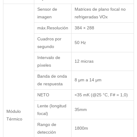
Sensor de
Matrices de plano focal no
imagen
refrigeradas VOx
máx.Resolución
384 × 288
Cuadros por
50 Hz
segundo
Intervalo de
12 micras
píxeles
Banda de onda
8 μm a 14 μm
de respuesta
NETO
<35 mK (@25 °C, F# = 1,0)
Lente (longitud
35mm
Módulo
focal)
Térmico
Rango de
1800m
detección