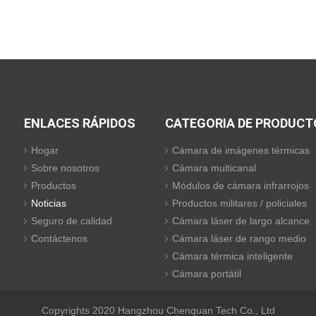
ENLACES RÁPIDOS
CATEGORIA DE PRODUCT
Hogar
Cámara de imágenes térmicas
Sobre nosotros
Cámara multicanal
Productos
Módulos de cámara infrarrojos
Noticias
Productos militares / policiales
Seguro de calidad
Cámara láser de largo alcance
Contáctenos
Cámara láser de rango medio
Cámara térmica inteligente
Cámara portátil
Copyrights 2020 Hangzhou Chenquan Tech Co., Ltd