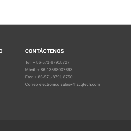
O
CONTÁCTENOS
Tel: + 86-571-87918727
Móvil: + 86-13588007693
Fax: + 86-571-8791 8750
Correo electrónico:
sales@hzcqtech.com