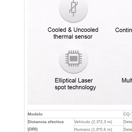
Modelo
CQ-
Distancia efectiva
Vehículo (2,3*2,3 m)
Dete
(DRI)
Humano (1,8*0,6 m)
Dete