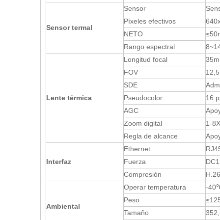
Sensor
Sens
Píxeles efectivos
640
Sensor termal
NETO
≤50
Rango espectral
8~1
Longitud focal
35
FOV
12,5
SDE
Admi
Lente térmica
Pseudocolor
16 p
AGC
Apo
Zoom digital
1-8
Regla de alcance
Apo
Ethernet
RJ4
Interfaz
Fuerza
DC12
Compresión
H.2
Operar temperatura
-40
Peso
≤12
Ambiental
Tamaño
352,