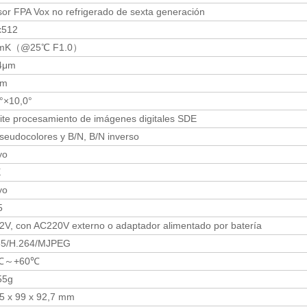
or FPA Vox no refrigerado de sexta generación
x512
mK（@25℃ F1.0）
4μm
mm
°×10,0°
te procesamiento de imágenes digitales SDE
seudocolores y B/N, B/N inverso
yo
X
yo
5
V, con AC220V externo o adaptador alimentado por batería
65/H.264/MJPEG
℃～+60℃
55g
5 x 99 x 92,7 mm