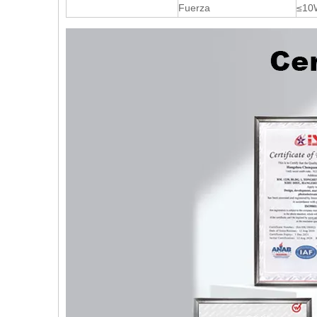
Fuerza
≤10W