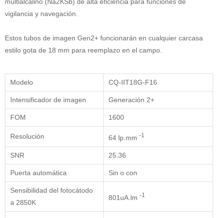
multialcalino (Na2KSb) de alta eficiencia para funciones de
vigilancia y navegación.
Estos tubos de imagen Gen2+ funcionarán en cualquier carcasa
estilo gota de 18 mm para reemplazo en el campo.
Modelo
CQ-IIT18G-F16
Intensificador de imagen
Generación 2+
FOM
1600
-1
Resolución
64 lp.mm
SNR
25.36
Puerta automática
Sin o con
Sensibilidad del fotocátodo
-1
801uA.lm
a 2850K