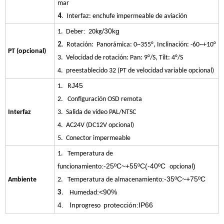
mar
4.
Interfaz: enchufe impermeable de aviación
:
/30kg
1. Deber
20kg
2.
Rotación: Panorámica: 0~355°, Inclinación: -60~+10°
PT (opcional)
3. Velocidad de rotación: Pan: 9°/S, Tilt: 4°/S
4. preestablecido 32 (
PT de velocidad variable opcional
)
J45
1. R
2. Configuración OSD remota
Interfaz
3. Salida de vídeo PAL/NTSC
4. AC24V (DC12V opcional)
5. Conector impermeable
1. Temperatura de
:-25ºC~+55ºC(-40ºC
)
funcionamiento
opcional
:-35ºC~+75ºC
Ambiente
2. Temperatura de almacenamiento
3.
:<90%
Humedad
4. In
protección:IP66
progreso