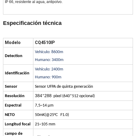
IP 66, resistente al agua, antipolvo.
Especificación técnica
Modelo
CQ4510IP
Vehículo: 8600m
Detection
Humano: 3400m
Vehículo: 2400m
Identificación
Humano: 900m
Sensor
Sensor UFPA de quinta generación
384
288
Resolución
*
píxel (640*512 opcional)
Espectral
7,5~14 μm
NETO
50mK(@25
ºC
F1.0)
Longitud focal
21~105 mm
campo de