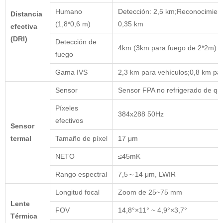
Humano
Detección: 2,5 km;Reconocimiento
Distancia
(1,8*0,6 m)
0,35 km
efectiva
(DRI)
Detección de
4km (3km para fuego de 2*2m)
fuego
Gama IVS
2,3 km para vehículos;0,8 km p
Sensor
Sensor FPA no refrigerado de qu
Píxeles
384x288 50Hz
efectivos
Sensor
termal
Tamaño de píxel
17 μm
NETO
≤45mK
Rango espectral
7,5～14 μm, LWIR
Longitud focal
Zoom de 25~75 mm
Lente
FOV
14,8°×11° ~ 4,9°×3,7°
Térmica