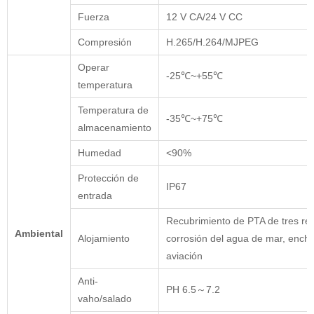
Fuerza
12 V CA/24 V CC
Compresión
H.265/H.264/MJPEG
Operar
-25℃~+55℃
temperatura
Temperatura de
-35℃~+75℃
almacenamiento
Humedad
<90%
Protección de
IP67
entrada
Recubrimiento de PTA de tres resi
Ambiental
Alojamiento
corrosión del agua de mar, ench
aviación
Anti-
PH 6.5～7.2
vaho/salado