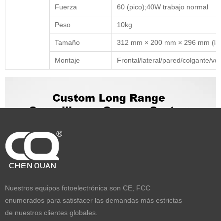
Fuerza
60 (pico);40W trabajo normal
Peso
10kg
Tamaño
312 mm × 200 mm × 296 mm (larg
Montaje
Frontal/lateral/pared/colgante/ve
Nuestros equipos fotoelectrónica son CE, FCC
enumerados para satisfacer las demandas más estrictas
de nuestros clientes globales.