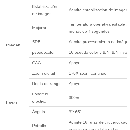
Estabilización
Admite estabilización de imagen 
de imagen
Temperatura operativa estable si
Mejorar
menos de 4 segundos
SDE
Admite procesamiento de imágen
Imagen
pseudocolor
16 pseudo color y B/N, B/N inver
CAG
Apoyo
Zoom digital
1~8X zoom continuo
Regla de rango
Apoyo
Longitud
300m
efectiva
Láser
Ángulo
3°~65°
Admite 16 rutas de crucero, cad
Patrulla
posiciones preestablecidas