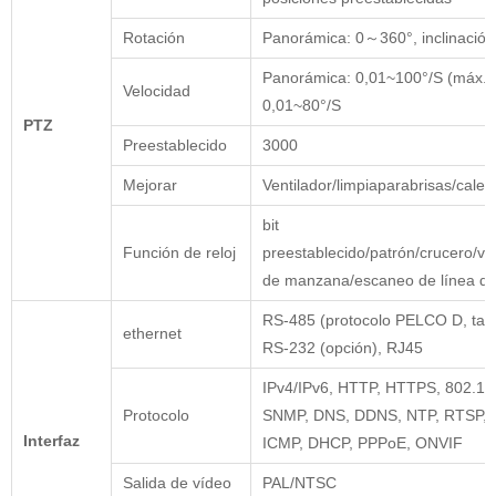
Rotación
Panorámica: 0～360°, inclinació
Panorámica: 0,01~100°/S (máx. 20
Velocidad
0,01~80°/S
PTZ
Preestablecido
3000
Mejorar
Ventilador/limpiaparabrisas/calen
bit
Función de reloj
preestablecido/patrón/crucero/ve
de manzana/escaneo de línea de
RS-485 (protocolo PELCO D, tas
ethernet
RS-232 (opción), RJ45
IPv4/IPv6, HTTP, HTTPS, 802.1x
Protocolo
SNMP, DNS, DDNS, NTP, RTSP, R
Interfaz
ICMP, DHCP, PPPoE, ONVIF
Salida de vídeo
PAL/NTSC