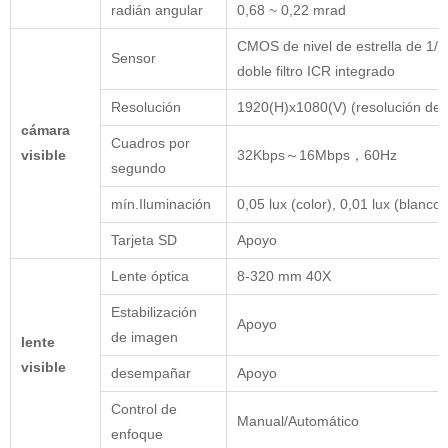
radián angular
0,68 ~ 0,22 mrad
CMOS de nivel de estrella de 1/2,
Sensor
doble filtro ICR integrado
Resolución
1920(H)x1080(V) (resolución de 
cámara
Cuadros por
visible
32Kbps～16Mbps，60Hz
segundo
mín.Iluminación
0,05 lux (color), 0,01 lux (blanco
Tarjeta SD
Apoyo
Lente óptica
8-320 mm 40X
Estabilización
Apoyo
de imagen
lente
visible
desempañar
Apoyo
Control de
Manual/Automático
enfoque