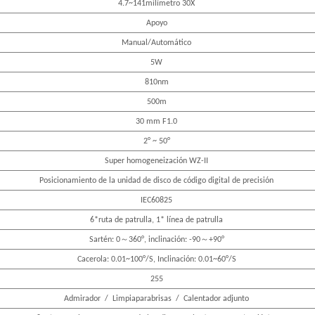
4.7
~
141
milímetro
3
0X
Apoyo
Manual/Automático
5W
810nm
500m
30 mm F1.0
2° ~ 50°
Super homogeneización WZ-II
Posicionamiento de la unidad de disco de código digital de precisión
IEC60825
6*ruta de patrulla, 1* línea de patrulla
～
～
Sartén: 0
360°, inclinación: -
90
+
90
°
Cacerola: 0.01~
100
°/S, Inclinación: 0.01~
60
°/S
255
Admirador
/
Limpiaparabrisas
/
Calentador adjunto