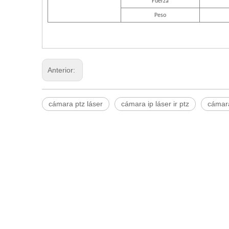
Fuerza
Peso
Anterior:
cámara ptz láser
cámara ip láser ir ptz
cámara