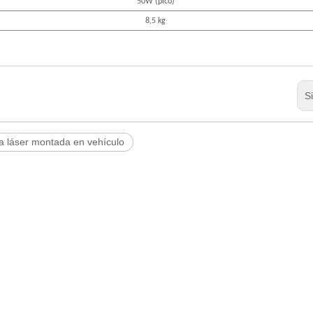
5
0W (pico)
8,5 kg
S
 láser montada en vehículo