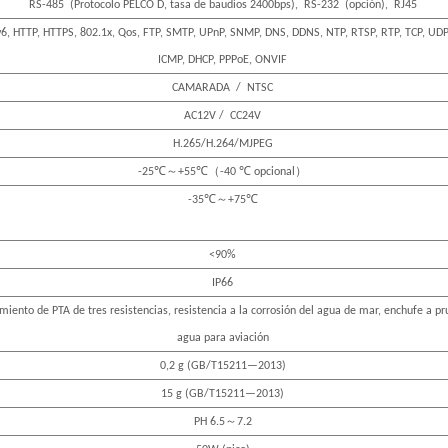
RS-485
(
Protocolo PELCO D, tasa de baudios 2400bps
)
,
RS-232
(
opción
)
,
RJ45
v6, HTTP, HTTPS, 802.1x, Qos, FTP, SMTP, UPnP, SNMP, DNS, DDNS, NTP, RTSP, RTP, TCP, UDP
ICMP, DHCP, PPPoE, ONVIF
CAMARADA
/
NTSC
AC12V /
CC24V
H.265/H.264/MJPEG
～
（
）
-25℃
+55℃
-40 ℃ opcional
～
-35℃
+75℃
<90%
IP66
miento de PTA de tres resistencias, resistencia a la corrosión del agua de mar, enchufe a p
agua para aviación
0,2 g (GB/T15211—2013)
15 g (GB/T15211—2013)
～
PH 6.5
7.2