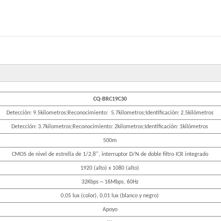
CQ
-
BR
C
19C30
Detección:
9.5
kilometros;Reconocimiento:
5.7
kilometros;Identificación:
2.5
kilómetros
Detección:
3.7
kilometros;Reconocimiento:
2
kilometros;Identificación:
1
kilómetros
500m
CMOS de nivel de estrella de 1/2,8'', interruptor D/N de doble filtro ICR integrado
1920 (alto) x 1080 (alto)
～
32Kbps
16Mbps
,
60Hz
0,05 lux (color), 0,01 lux (blanco y negro)
Apoyo